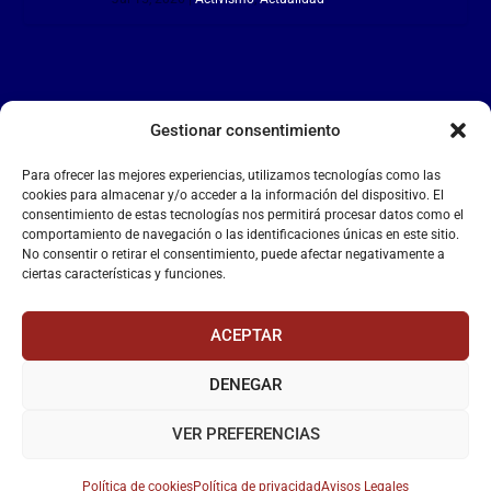
Gestionar consentimiento
LA FALANGE
Para ofrecer las mejores experiencias, utilizamos tecnologías como las
Reproductor
cookies para almacenar y/o acceder a la información del dispositivo. El
de
consentimiento de estas tecnologías nos permitirá procesar datos como el
comportamiento de navegación o las identificaciones únicas en este sitio.
vídeo
No consentir o retirar el consentimiento, puede afectar negativamente a
ciertas características y funciones.
ACEPTAR
DENEGAR
00:00
00:55
VER PREFERENCIAS
Política de cookies
Política de privacidad
Avisos Legales