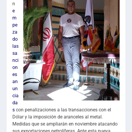
n
e
m
pe
za
do
las
sa
nci
on
es
an
un
cia
da
s
con penalizaciones a las transacciones con el
Dólar y la imposición de aranceles al metal.
Medidas que se ampliarán en noviembre atacando
sus exportaciones petrolíferas. Ante esta nueva