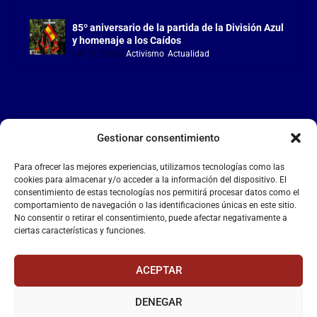
85º aniversario de la partida de la División Azul
y homenaje a los Caídos
Jul 15, 2026
|
Activismo
,
Actualidad
Gestionar consentimiento
LA FALANGE
Para ofrecer las mejores experiencias, utilizamos tecnologías como las
Reproductor
cookies para almacenar y/o acceder a la información del dispositivo. El
de
consentimiento de estas tecnologías nos permitirá procesar datos como el
comportamiento de navegación o las identificaciones únicas en este sitio.
vídeo
No consentir o retirar el consentimiento, puede afectar negativamente a
ciertas características y funciones.
ACEPTAR
DENEGAR
00:00
00:55