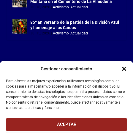
Montaña en el Cementerio de La Almudena
Jul 18, 2026
|
Activismo
,
Actualidad
85º aniversario de la partida de la División Azul
y homenaje a los Caídos
Jul 15, 2026
|
Activismo
,
Actualidad
Gestionar consentimiento
LA FALANGE
Para ofrecer las mejores experiencias, utilizamos tecnologías como las
Reproductor
cookies para almacenar y/o acceder a la información del dispositivo. El
de
consentimiento de estas tecnologías nos permitirá procesar datos como el
comportamiento de navegación o las identificaciones únicas en este sitio.
vídeo
No consentir o retirar el consentimiento, puede afectar negativamente a
ciertas características y funciones.
ACEPTAR