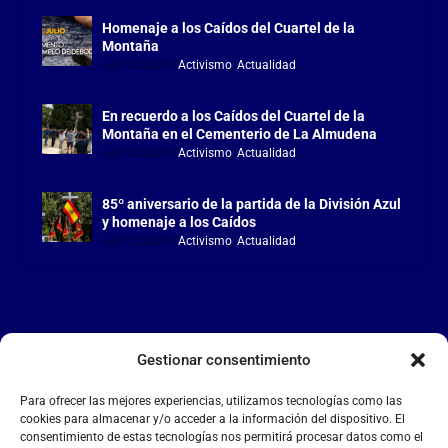
Homenaje a los Caídos del Cuartel de la
Montaña
Jul 18, 2026
|
Activismo
,
Actualidad
En recuerdo a los Caídos del Cuartel de la
Montaña en el Cementerio de La Almudena
Jul 18, 2026
|
Activismo
,
Actualidad
85º aniversario de la partida de la División Azul
y homenaje a los Caídos
Jul 15, 2026
|
Activismo
,
Actualidad
Gestionar consentimiento
LA FALANGE
Para ofrecer las mejores experiencias, utilizamos tecnologías como las
Reproductor
cookies para almacenar y/o acceder a la información del dispositivo. El
de
consentimiento de estas tecnologías nos permitirá procesar datos como el