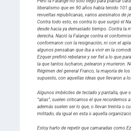
Pero la Falange no solo llegó para plantar cara 
liberalismo que en 90 años había tenido 101 go
revueltas republicanas, varios asesinatos de j
Contra todo esto, es contra lo que surgió el 
desde hacia ya demasiado tiempo.
Contra la m
derecha. Nació la Falange contra el conformis
conformaron con la resignación, ni con el apla
algunos pensaban que iba a vivir en la comodi
Ezquer prefirió rebelarse y ser fiel a lo que par
la que tantos lucharon, pelearon y murieron. 
Régimen del general Franco, la mayoría de los 
supuesto, con aquellas ideas que llevaron a l
Algunos imbéciles de teclado y pantalla, que s
“alias”, suelen criticarnos el que recordemos 
además suelen ser lo que, o llevan treinta o 
militado, da igual en esta o aquella organizaci
Estoy harto de repetir que camaradas como Ezq