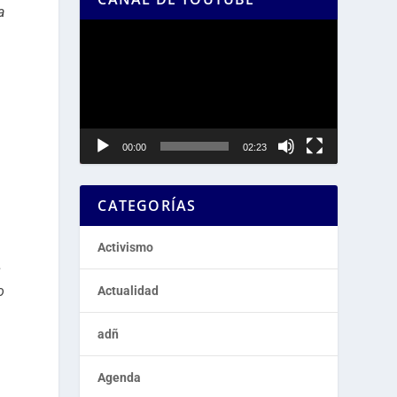
a
Reproductor
de
vídeo
00:00
02:23
CATEGORÍAS
Activismo
s
o
Actualidad
adñ
Agenda