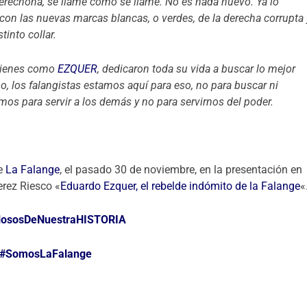
a derechona, se llame como se llame.
No es nada nuevo. Ya lo
 con las nuevas marcas blancas, o verdes, de la derecha corrupta 
tinto collar.
quienes como
EZQUER
, dedicaron toda su vida a buscar lo mejor
o, los falangistas estamos aquí para eso, no para buscar ni
amos para servir a los demás y no para servirnos del poder.
de
La Falange
, el pasado 30 de noviembre, en la presentación en
erez Riesco «
Eduardo Ezquer, el rebelde indómito de la Falange
«
lososDeNuestraHISTORIA
#SomosLaFalange