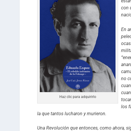
esta
con 
nació
En a
pele
ocas
mili
“ene
anar
cama
no c
cuan
cuan
Haz clic para adquirirlo
toca
los 
la que tantos lucharon y murieron.
Una Revolución que entonces, como ahora, si