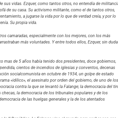
de sus vidas. Ezquer, como tantos otros, no entendía de militanci
sofá de su casa. Su activismo militante, como el de tantos otros,
rentamiento, a jugarse la vida por lo que de verdad creía, y por lo
enía. Su propia vida.
stros camaradas, especialmente con los mejores, con los más
arrastraban más voluntades. Y entre todos ellos, Ezquer, sin duda
poco mas de 5 años había tenido dos presidentes, doce gobiernos,
endida, cientos de incendios de iglesias y conventos, decenas
olución socialcomunista en octubre de 1934, un golpe de estado
rama «idílico», el asesinato por orden del gobierno, de uno de lo
ocracia contra la que se levantó la Falange; la democracia del tir
s checas, la democracia de los tribunales populares y de los
 democracia de las huelgas generales y la de los atentados