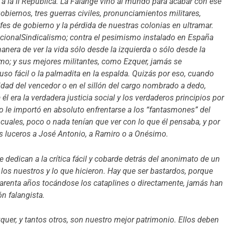
a la II República.
La Falange vino al mundo para acabar con ese
biernos, tres guerras civiles, pronunciamientos militares,
efes de gobierno y la pérdida de nuestras colonias en ultramar.
NacionalSindicalismo; contra el pesimismo instalado en España
anera de ver la vida sólo desde la izquierda o sólo desde la
mo; y sus mejores militantes, como Ezquer, jamás se
uso fácil o la palmadita en la espalda. Quizás por eso, cuando
dad del vencedor o en el sillón del cargo nombrado a dedo,
a él era la verdadera justicia social y los verdaderos principios por
No le importó en absoluto enfrentarse a los “fantasmones” del
cuales, poco o nada tenían que ver con lo que él pensaba, y por
os luceros a José Antonio, a Ramiro o a Onésimo.
e dedican a la crítica fácil y cobarde detrás del anonimato de un
a los nuestros y lo que hicieron. Hay que ser bastardos, porque
cuarenta años tocándose los cataplines o directamente, jamás han
ón falangista.
uer, y tantos otros, son nuestro mejor patrimonio.
Ellos deben