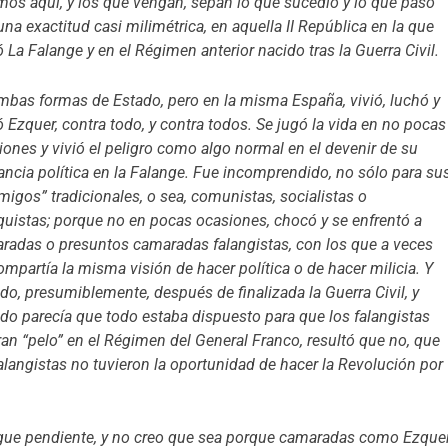
mos aquí, y los que vengan, sepan lo que sucedió y lo que pasó
una exactitud casi milimétrica, en aquella II República en la que
 La Falange y en el Régimen anterior nacido tras la Guerra Civil.
mbas formas de Estado, pero en la misma España, vivió, luchó y
ó Ezquer, contra todo, y contra todos. Se jugó la vida en no pocas
iones y vivió el peligro como algo normal en el devenir de su
tancia política en la Falange. Fue incomprendido, no sólo para su
migos” tradicionales, o sea, comunistas, socialistas o
quistas; porque no en pocas ocasiones, chocó y se enfrentó a
radas o presuntos camaradas falangistas, con los que a veces
ompartía la misma visión de hacer política o de hacer milicia. Y
do, presumiblemente, después de finalizada la Guerra Civil, y
do parecía que todo estaba dispuesto para que los falangistas
ran “pelo” en el Régimen del General Franco, resultó que no, que
falangistas no tuvieron la oportunidad de hacer la Revolución por
gue pendiente, y no creo que sea porque camaradas como Ezque