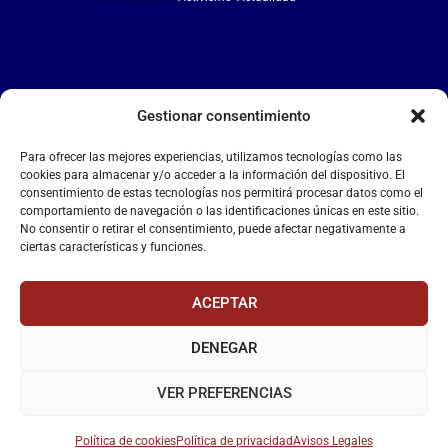
Gestionar consentimiento
LA FALANGE
Para ofrecer las mejores experiencias, utilizamos tecnologías como las
Reproductor
cookies para almacenar y/o acceder a la información del dispositivo. El
de
consentimiento de estas tecnologías nos permitirá procesar datos como el
comportamiento de navegación o las identificaciones únicas en este sitio.
vídeo
No consentir o retirar el consentimiento, puede afectar negativamente a
ciertas características y funciones.
ACEPTAR
DENEGAR
00:00
00:55
VER PREFERENCIAS
Política de cookies
Política de privacidad
Avisos Legales