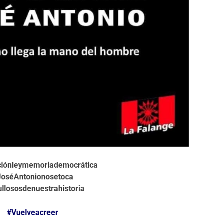
ciónleymemoriademocrática
JoséAntonionosetoca
llososdenuestrahistoria
#Vuelveacreer