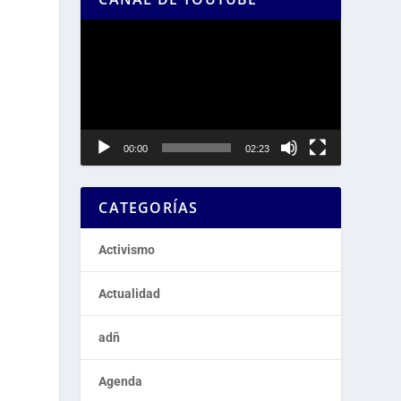
Reproductor
de
u
vídeo
00:00
02:23
CATEGORÍAS
Activismo
Actualidad
adñ
Agenda