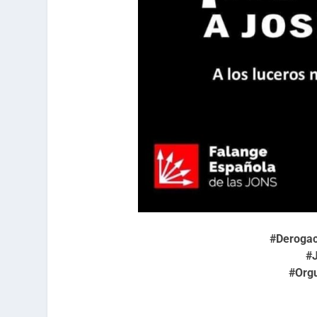
#Deroga
#
#Orgu