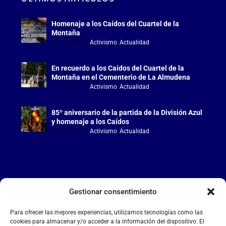
Homenaje a los Caídos del Cuartel de la
Montaña
Jul 18, 2026
|
Activismo
,
Actualidad
En recuerdo a los Caídos del Cuartel de la
Montaña en el Cementerio de La Almudena
Jul 18, 2026
|
Activismo
,
Actualidad
85º aniversario de la partida de la División Azul
y homenaje a los Caídos
Jul 15, 2026
|
Activismo
,
Actualidad
Gestionar consentimiento
LA FALANGE
Para ofrecer las mejores experiencias, utilizamos tecnologías como las
Reproductor
cookies para almacenar y/o acceder a la información del dispositivo. El