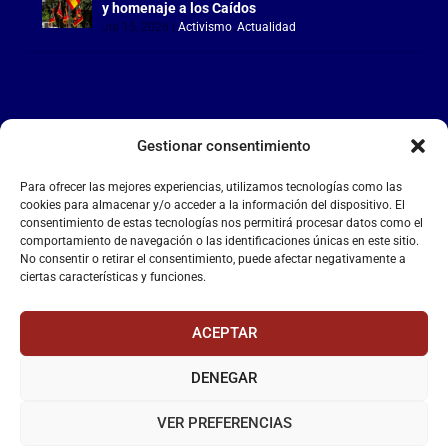
y homenaje a los Caídos
Jul 15, 2026
|
Activismo
,
Actualidad
Gestionar consentimiento
LA FALANGE
Para ofrecer las mejores experiencias, utilizamos tecnologías como las
Reproductor
cookies para almacenar y/o acceder a la información del dispositivo. El
de
consentimiento de estas tecnologías nos permitirá procesar datos como el
comportamiento de navegación o las identificaciones únicas en este sitio.
vídeo
No consentir o retirar el consentimiento, puede afectar negativamente a
ciertas características y funciones.
ACEPTAR
DENEGAR
00:00
00:55
VER PREFERENCIAS