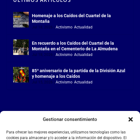
Homenaje a los Caídos del Cuartel de la
Montaña
Jul 18, 2026
|
Activismo
,
Actualidad
En recuerdo a los Caídos del Cuartel de la
Montaña en el Cementerio de La Almudena
Jul 18, 2026
|
Activismo
,
Actualidad
85º aniversario de la partida de la División Azul
y homenaje a los Caídos
Jul 15, 2026
|
Activismo
,
Actualidad
Gestionar consentimiento
LA FALANGE
Para ofrecer las mejores experiencias, utilizamos tecnologías como las
Reproductor
cookies para almacenar y/o acceder a la información del dispositivo. El