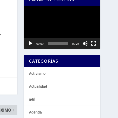
Reproductor
de
vídeo
e
00:00
02:23
CATEGORÍAS
Activismo
Actualidad
adñ
ÓXIMO
Agenda