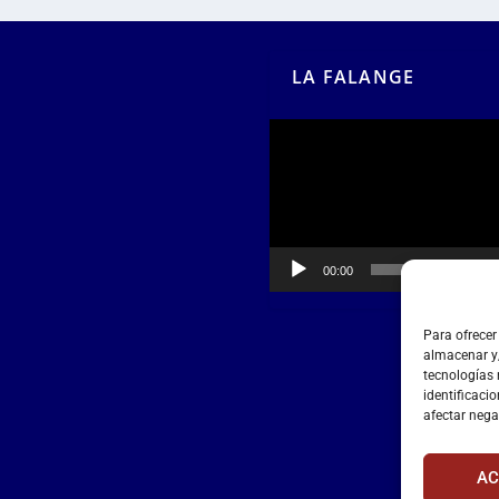
LA FALANGE
Reproductor
de
vídeo
00:00
00:55
Para ofrecer
almacenar y/
tecnologías
identificacio
afectar nega
AC