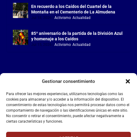
En recuerdo a los Caídos del Cuartel de la
Montaña en el Cementerio de La Almudena
Jul 18, 2026
|
Activismo
,
Actualidad
85º aniversario de la partida de la División Azul
y homenaje a los Caídos
Jul 15, 2026
|
Activismo
,
Actualidad
Gestionar consentimiento
LA FALANGE
Para ofrecer las mejores experiencias, utilizamos tecnologías como las
Reproductor
cookies para almacenar y/o acceder a la información del dispositivo. El
de
consentimiento de estas tecnologías nos permitirá procesar datos como el
comportamiento de navegación o las identificaciones únicas en este sitio.
vídeo
No consentir o retirar el consentimiento, puede afectar negativamente a
ciertas características y funciones.