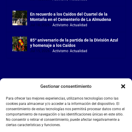
En recuerdo a los Caídos del Cuartel de la
Montaña en el Cementerio de La Almudena
Jul 18, 2026
|
Activismo
,
Actualidad
85º aniversario de la partida de la División Azul
y homenaje a los Caídos
Jul 15, 2026
|
Activismo
,
Actualidad
Gestionar consentimiento
LA FALANGE
Para ofrecer las mejores experiencias, utilizamos tecnologías como las
Reproductor
cookies para almacenar y/o acceder a la información del dispositivo. El
de
consentimiento de estas tecnologías nos permitirá procesar datos como el
comportamiento de navegación o las identificaciones únicas en este sitio.
vídeo
No consentir o retirar el consentimiento, puede afectar negativamente a
ciertas características y funciones.