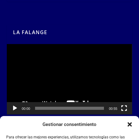
LA FALANGE
Reproductor
de
vídeo
00:00
00:55
Gestionar consentimiento
La Falange
– Web Oficial de la Falange
Para ofrecer las mejores experiencias, utilizamos tecnologías como las