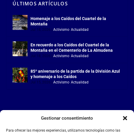
ÚLTIMOS ARTÍCULOS
Homenaje a los Caídos del Cuartel de la
Montaña
Jul 18, 2026
|
Activismo
,
Actualidad
En recuerdo a los Caídos del Cuartel de la
Montaña en el Cementerio de La Almudena
Jul 18, 2026
|
Activismo
,
Actualidad
85º aniversario de la partida de la División Azul
y homenaje a los Caídos
Jul 15, 2026
|
Activismo
,
Actualidad
Gestionar consentimiento
LA FALANGE
Para ofrecer las mejores experiencias, utilizamos tecnologías como las
Reproductor