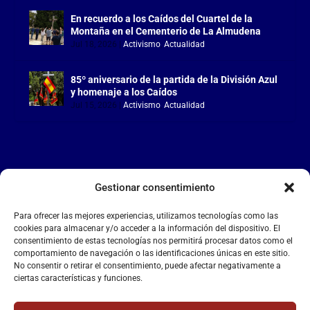
En recuerdo a los Caídos del Cuartel de la
Montaña en el Cementerio de La Almudena
Jul 18, 2026
|
Activismo
,
Actualidad
85º aniversario de la partida de la División Azul
y homenaje a los Caídos
Jul 15, 2026
|
Activismo
,
Actualidad
Gestionar consentimiento
LA FALANGE
Para ofrecer las mejores experiencias, utilizamos tecnologías como las
Reproductor
cookies para almacenar y/o acceder a la información del dispositivo. El
de
consentimiento de estas tecnologías nos permitirá procesar datos como el
comportamiento de navegación o las identificaciones únicas en este sitio.
vídeo
No consentir o retirar el consentimiento, puede afectar negativamente a
ciertas características y funciones.