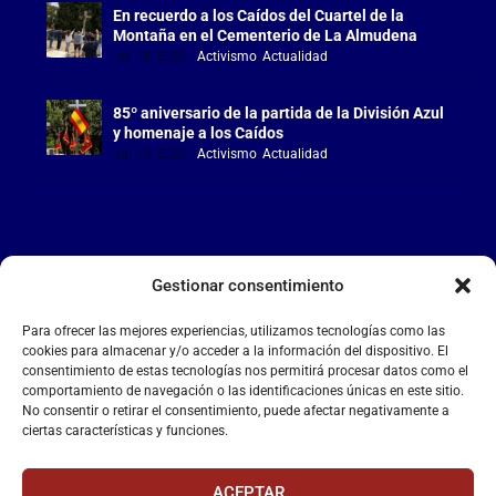
En recuerdo a los Caídos del Cuartel de la
Montaña en el Cementerio de La Almudena
Jul 18, 2026
|
Activismo
,
Actualidad
85º aniversario de la partida de la División Azul
y homenaje a los Caídos
Jul 15, 2026
|
Activismo
,
Actualidad
Gestionar consentimiento
LA FALANGE
Para ofrecer las mejores experiencias, utilizamos tecnologías como las
Reproductor
cookies para almacenar y/o acceder a la información del dispositivo. El
de
consentimiento de estas tecnologías nos permitirá procesar datos como el
comportamiento de navegación o las identificaciones únicas en este sitio.
vídeo
No consentir o retirar el consentimiento, puede afectar negativamente a
ciertas características y funciones.
ACEPTAR