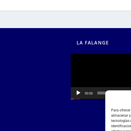
LA FALANGE
Reproductor
de
vídeo
00:00
00:55
Para ofrecer
almacenar y/
tecnologías
identificacio