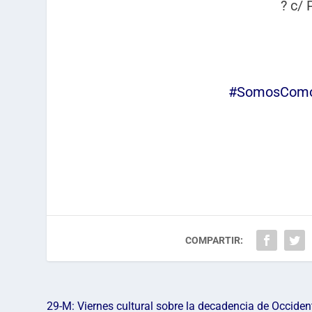
? c/ 
#SomosCom
COMPARTIR:
29-M: Viernes cultural sobre la decadencia de Occiden