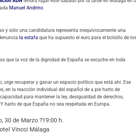
lición ADÑ
tendrá lugar este sábado por la tarde en Málaga en l
arada
Manuel Andrino
.
as y sólo una candidatura representa inequívocamente una
 denuncia
la estafa
que ha supuesto el euro para el bolsillo de lo
s que la voz de la dignidad de España se escuche en toda
do, urge recuperar y ganar un espacio político que está ahí. Ese
, en la reacción individual del español de a pie harto de
, incapacidad para mantener la ley, desigualdad de derechos,
Y harto de que España no sea respetada en Europa.
, 30 de Marzo ?19:00 h.
otel Vincci Málaga