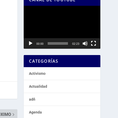
Reproductor
de
vídeo
00:00
02:23
CATEGORÍAS
Activismo
Actualidad
adñ
Agenda
ÓXIMO