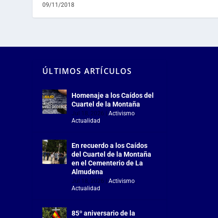
09/11/2018
ÚLTIMOS ARTÍCULOS
Homenaje a los Caídos del
Cuartel de la Montaña
Jul 18, 2026
|
Activismo
,
Actualidad
En recuerdo a los Caídos
del Cuartel de la Montaña
en el Cementerio de La
Almudena
Jul 18, 2026
|
Activismo
,
Actualidad
85º aniversario de la