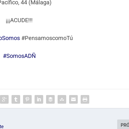
Pacífico, 44 (Málaga)
¡¡¡ACUDE!!!
oSomos
#PensamoscomoTú
#SomosADÑ
PR
te