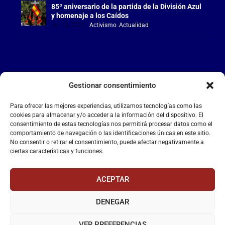
85º aniversario de la partida de la División Azul
y homenaje a los Caídos
Jul 15, 2026
|
Activismo
,
Actualidad
Gestionar consentimiento
LA FALANGE
Para ofrecer las mejores experiencias, utilizamos tecnologías como las
Reproductor
cookies para almacenar y/o acceder a la información del dispositivo. El
de
consentimiento de estas tecnologías nos permitirá procesar datos como el
comportamiento de navegación o las identificaciones únicas en este sitio.
vídeo
No consentir o retirar el consentimiento, puede afectar negativamente a
ciertas características y funciones.
ACEPTAR
DENEGAR
00:00
00:55
VER PREFERENCIAS