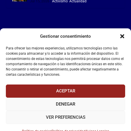
Jul 15, 2026
|
Activismo
,
Actualidad
Gestionar consentimiento
LA FALANGE
Para ofrecer las mejores experiencias, utilizamos tecnologías como las
Reproductor
cookies para almacenar y/o acceder a la información del dispositivo. El
de
consentimiento de estas tecnologías nos permitirá procesar datos como el
comportamiento de navegación o las identificaciones únicas en este sitio.
vídeo
No consentir o retirar el consentimiento, puede afectar negativamente a
ciertas características y funciones.
ACEPTAR
DENEGAR
00:00
00:55
VER PREFERENCIAS