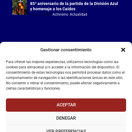
85º aniversario de la partida de la División Azul
y homenaje a los Caídos
Jul 15, 2026
|
Activismo
,
Actualidad
Gestionar consentimiento
LA FALANGE
Para ofrecer las mejores experiencias, utilizamos tecnologías como las
Reproductor
cookies para almacenar y/o acceder a la información del dispositivo. El
de
consentimiento de estas tecnologías nos permitirá procesar datos como el
comportamiento de navegación o las identificaciones únicas en este sitio.
vídeo
No consentir o retirar el consentimiento, puede afectar negativamente a
ciertas características y funciones.
ACEPTAR
DENEGAR
00:00
00:55
VER PREFERENCIAS