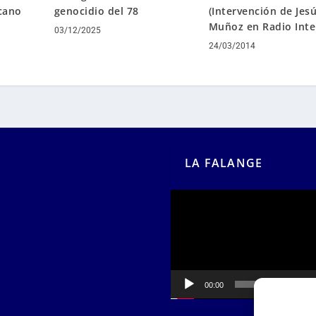
(Intervención de Jes
cano
genocidio del 78
Muñoz en Radio Inte
03/12/2025
24/03/2014
LA FALANGE
Reproductor
de
vídeo
00:00
00:55