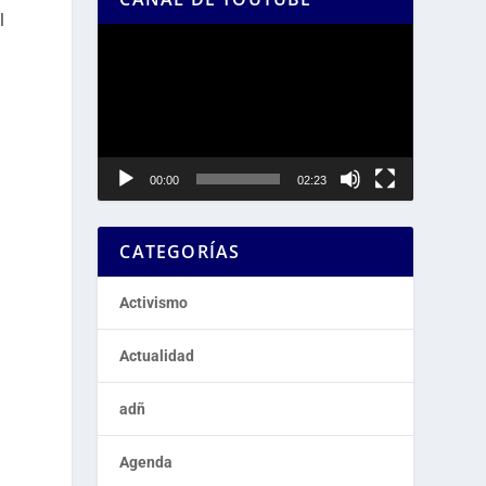
l
Reproductor
de
vídeo
00:00
02:23
CATEGORÍAS
Activismo
Actualidad
adñ
Agenda