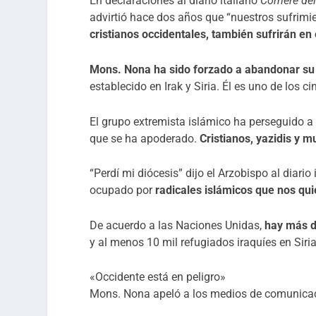
En declaraciones al diario italiano
Corriere de
advirtió hace dos años que “nuestros sufrimie
cristianos occidentales, también sufrirán en
Mons. Nona ha sido forzado a abandonar su 
establecido en Irak y Siria. Él es uno de los c
El grupo extremista islámico ha perseguido a 
que se ha apoderado.
Cristianos, yazidis y 
“Perdí mi diócesis” dijo el Arzobispo al diario
ocupado por
radicales islámicos que nos qu
De acuerdo a las Naciones Unidas,
hay más d
y al menos 10 mil refugiados iraquíes en Siri
«Occidente está en peligro»
Mons. Nona apeló a los medios de comunicaci