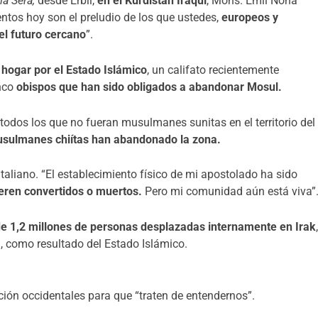
lla Sera,
desde Erbil,
en el Kurdistán Iraquí
, Mons. Emil Nona
ntos hoy son el preludio de los que ustedes,
europeos y
 el futuro cercano
”.
hogar por el Estado Islámico
, un califato recientemente
inco
obispos que han sido obligados a abandonar Mosul.
todos los que no fueran musulmanes sunitas en el territorio del
musulmanes chiítas han abandonado la zona.
 italiano. “El establecimiento físico de mi apostolado ha sido
ieren convertidos o muertos.
Pero mi comunidad aún está viva”
e 1,2 millones de personas desplazadas internamente en Irak
a, como resultado del Estado Islámico.
ón occidentales para que “traten de entendernos”.