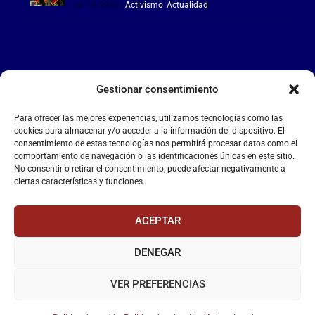
Jul 15, 2026
|
Activismo
,
Actualidad
Gestionar consentimiento
LA FALANGE
Para ofrecer las mejores experiencias, utilizamos tecnologías como las
Reproductor
cookies para almacenar y/o acceder a la información del dispositivo. El
de
consentimiento de estas tecnologías nos permitirá procesar datos como el
comportamiento de navegación o las identificaciones únicas en este sitio.
vídeo
No consentir o retirar el consentimiento, puede afectar negativamente a
ciertas características y funciones.
ACEPTAR
DENEGAR
00:00
00:55
VER PREFERENCIAS