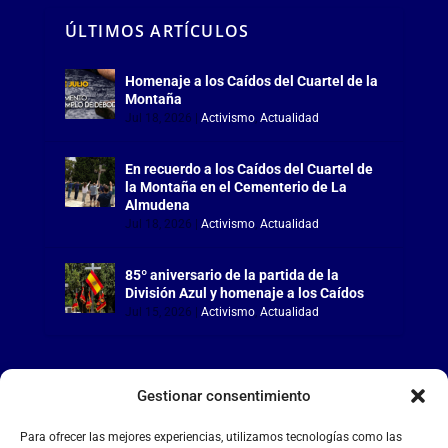
ÚLTIMOS ARTÍCULOS
Homenaje a los Caídos del Cuartel de la
Montaña
Jul 18, 2026
|
Activismo
,
Actualidad
En recuerdo a los Caídos del Cuartel de
la Montaña en el Cementerio de La
Almudena
Jul 18, 2026
|
Activismo
,
Actualidad
85º aniversario de la partida de la
División Azul y homenaje a los Caídos
Jul 15, 2026
|
Activismo
,
Actualidad
Gestionar consentimiento
LA FALANGE
Para ofrecer las mejores experiencias, utilizamos tecnologías como las