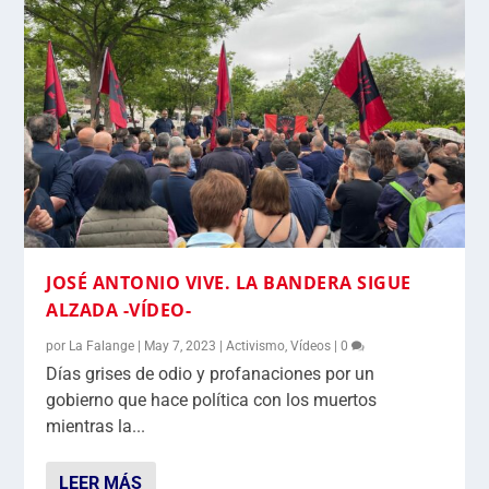
JOSÉ ANTONIO VIVE. LA BANDERA SIGUE
ALZADA -VÍDEO-
por
La Falange
|
May 7, 2023
|
Activismo
,
Vídeos
|
0
Días grises de odio y profanaciones por un
gobierno que hace política con los muertos
mientras la...
LEER MÁS