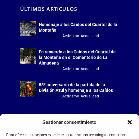
ÚLTIMOS ARTÍCULOS
Homenaje a los Caídos del Cuartel de la
Montaña
Jul 18, 2026
|
Activismo
,
Actualidad
En recuerdo a los Caídos del Cuartel de
la Montaña en el Cementerio de La
Almudena
Jul 18, 2026
|
Activismo
,
Actualidad
85º aniversario de la partida de la
División Azul y homenaje a los Caídos
Jul 15, 2026
|
Activismo
,
Actualidad
Gestionar consentimiento
LA FALANGE
Para ofrecer las mejores experiencias, utilizamos tecnologías como las