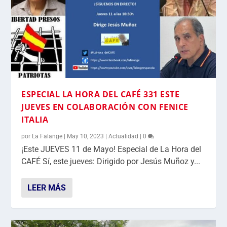
ESPECIAL LA HORA DEL CAFÉ 331 ESTE
JUEVES EN COLABORACIÓN CON FENICE
ITALIA
por
La Falange
|
May 10, 2023
|
Actualidad
|
0
¡Este JUEVES 11 de Mayo! Especial de La Hora del
CAFÉ Sí, este jueves: Dirigido por Jesús Muñoz y...
LEER MÁS