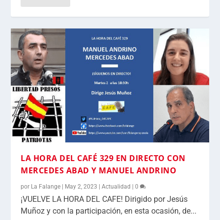
LA HORA DEL CAFÉ 329 EN DIRECTO CON
MERCEDES ABAD Y MANUEL ANDRINO
por
La Falange
|
May 2, 2023
|
Actualidad
|
0
¡VUELVE LA HORA DEL CAFE! Dirigido por Jesús
Muñoz y con la participación, en esta ocasión, de...