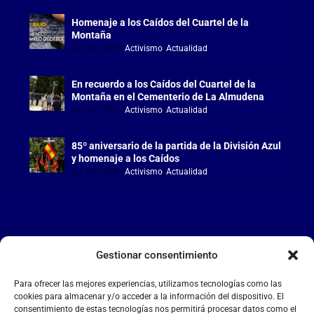
Homenaje a los Caídos del Cuartel de la
Montaña
Jul 18, 2026
|
Activismo
,
Actualidad
En recuerdo a los Caídos del Cuartel de la
Montaña en el Cementerio de La Almudena
Jul 18, 2026
|
Activismo
,
Actualidad
85º aniversario de la partida de la División Azul
y homenaje a los Caídos
Jul 15, 2026
|
Activismo
,
Actualidad
Gestionar consentimiento
LA FALANGE
Para ofrecer las mejores experiencias, utilizamos tecnologías como las
Reproductor
cookies para almacenar y/o acceder a la información del dispositivo. El
de
consentimiento de estas tecnologías nos permitirá procesar datos como el