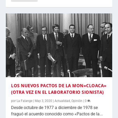
LOS NUEVOS PACTOS DE LA MON»CLOACA»
(OTRA VEZ EN EL LABORATORIO SIONISTA)
por
La Falange
|
May 3, 2020
|
Actualidad
,
Opinión
|
0
Desde octubre de 1977 a diciembre de 1978 se
fraguó el acuerdo conocido como «Pactos de la...