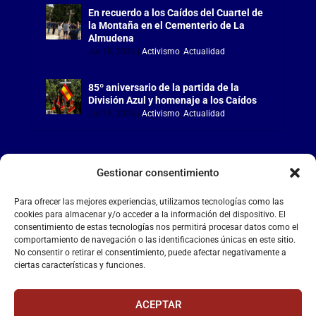
En recuerdo a los Caídos del Cuartel de
la Montaña en el Cementerio de La
Almudena
Jul 18, 2026
|
Activismo
,
Actualidad
85º aniversario de la partida de la
División Azul y homenaje a los Caídos
Jul 15, 2026
|
Activismo
,
Actualidad
Gestionar consentimiento
LA FALANGE
Para ofrecer las mejores experiencias, utilizamos tecnologías como las
cookies para almacenar y/o acceder a la información del dispositivo. El
consentimiento de estas tecnologías nos permitirá procesar datos como el
Reproductor
comportamiento de navegación o las identificaciones únicas en este sitio.
de
No consentir o retirar el consentimiento, puede afectar negativamente a
vídeo
ciertas características y funciones.
ACEPTAR