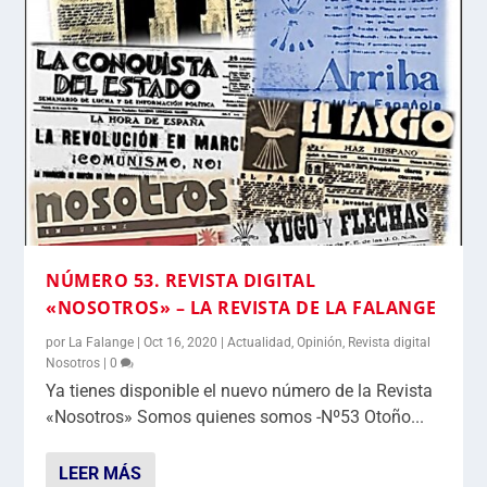
NÚMERO 53. REVISTA DIGITAL
«NOSOTROS» – LA REVISTA DE LA FALANGE
por
La Falange
|
Oct 16, 2020
|
Actualidad
,
Opinión
,
Revista digital
Nosotros
|
0
Ya tienes disponible el nuevo número de la Revista
«Nosotros» Somos quienes somos -Nº53 Otoño...
LEER MÁS