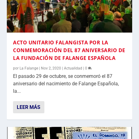
ACTO UNITARIO FALANGISTA POR LA
CONMEMORACIÓN DEL 87 ANIVERSARIO DE
LA FUNDACIÓN DE FALANGE ESPAÑOLA
por
La Falange
|
Nov 2, 2020
|
Actualidad
|
0
El pasado 29 de octubre, se conmemoró el 87
aniversario del nacimiento de Falange Española,
la...
LEER MÁS