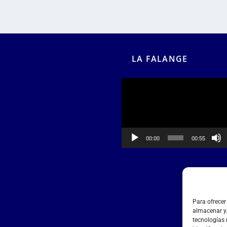
LA FALANGE
Reproductor
de
vídeo
00:00
00:55
Para ofrecer
almacenar y/
tecnologías