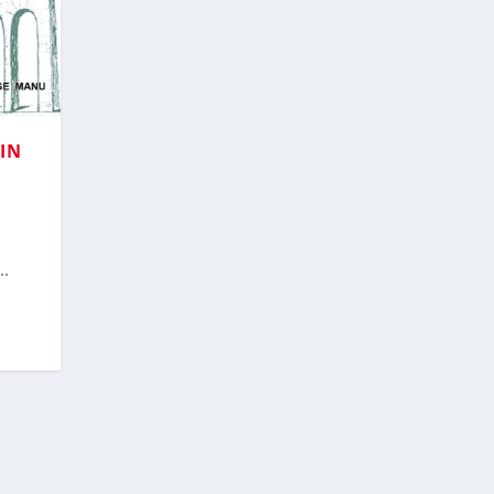
RIN
..