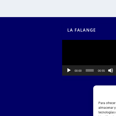
LA FALANGE
Reproductor
de
vídeo
00:00
00:55
Para ofrecer
almacenar y/
tecnologías