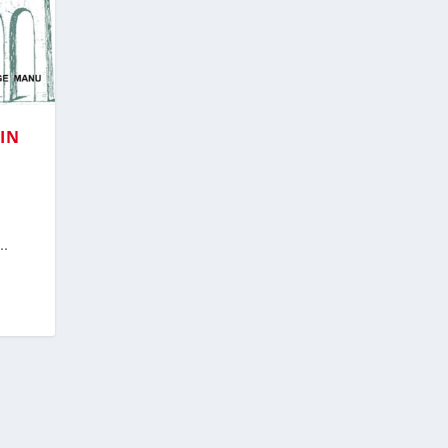
RIN
..