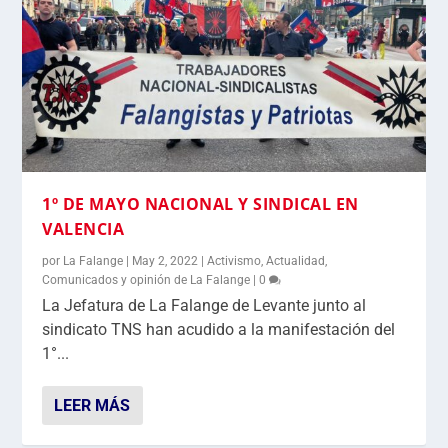
1º DE MAYO NACIONAL Y SINDICAL EN
VALENCIA
por
La Falange
|
May 2, 2022
|
Activismo
,
Actualidad
,
Comunicados y opinión de La Falange
|
0
La Jefatura de La Falange de Levante junto al
sindicato TNS han acudido a la manifestación del
1°...
LEER MÁS