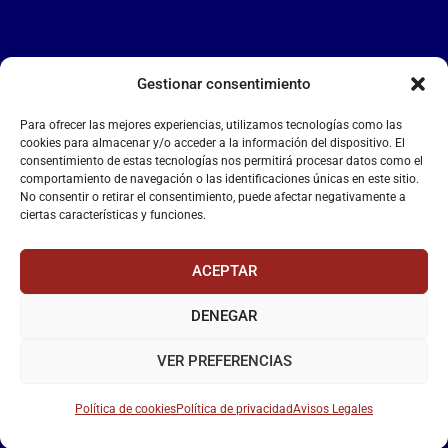
Gestionar consentimiento
LA FALANGE
Para ofrecer las mejores experiencias, utilizamos tecnologías como las
Reproductor
cookies para almacenar y/o acceder a la información del dispositivo. El
de
consentimiento de estas tecnologías nos permitirá procesar datos como el
comportamiento de navegación o las identificaciones únicas en este sitio.
vídeo
No consentir o retirar el consentimiento, puede afectar negativamente a
ciertas características y funciones.
ACEPTAR
DENEGAR
00:00
00:55
VER PREFERENCIAS
Política de cookies
Política de privacidad
Avisos Legales
La Falange
– Web Oficial de la Falange