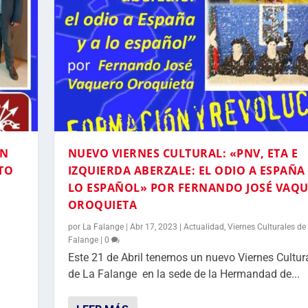
ÓN
NUEVO VIERNES CULTURAL: «PNV, ETA E
TO
IZQUIERDA ABERZALE: EL ODIO A ESPAÑA 
LO ESPAÑOL» POR FERNANDO JOSÉ VAQ
OROQUIETA
a
por
La Falange
|
Abr 17, 2023
|
Actualidad
,
Viernes Culturales de
Falange
|
0
Este 21 de Abril tenemos un nuevo Viernes Cultur
de La Falange en la sede de la Hermandad de...