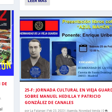
LEER MÁS
 DE
25-F: JORNADA CULTURAL EN VIEJA GUAR
SOBRE MANUEL HEDILLA Y PATRICIO
s
,
GONZÁLEZ DE CANALES
al
por
La Falange
|
Feb 23, 2023
|
Agenda
,
Novedad tienda
|
0