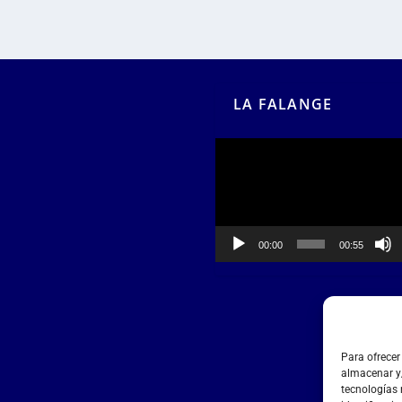
LA FALANGE
Reproductor
de
vídeo
00:00
00:55
Para ofrecer
almacenar y/
tecnologías