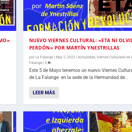
SMO»
NUEVO VIERNES CULTURAL: «ETA NI OLVI
PERDÓN» POR MARTÍN YNESTRILLAS
por
La Falange
|
May 2, 2023
|
Actualidad
,
Viernes Culturales de 
Falange
|
0
Este 5 de Mayo tenemos un nuevo Viernes Cultur
de La Falange en la sede de la Hermandad de...
LEER MÁS