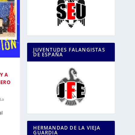
JUVENTUDES FALANGISTAS
DE ESPAÑA
Y A
UERO
 La
al
HERMANDAD DE LA VIEJA
GUARDIA