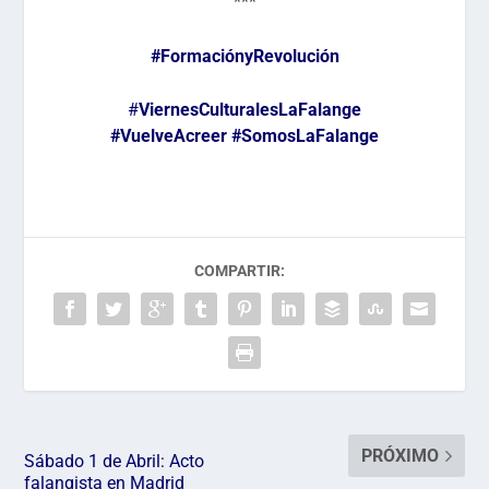
***
#FormaciónyRevolución
#
ViernesCulturalesLaFalange
#VuelveAcreer
#SomosLaFalange
COMPARTIR:
PRÓXIMO
Sábado 1 de Abril: Acto
falangista en Madrid