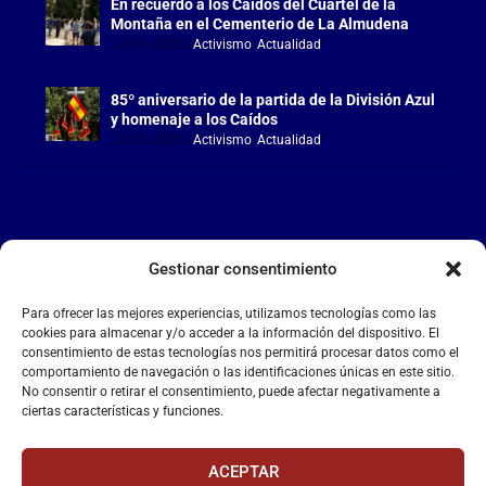
En recuerdo a los Caídos del Cuartel de la
Montaña en el Cementerio de La Almudena
Jul 18, 2026
|
Activismo
,
Actualidad
85º aniversario de la partida de la División Azul
y homenaje a los Caídos
Jul 15, 2026
|
Activismo
,
Actualidad
Gestionar consentimiento
LA FALANGE
Para ofrecer las mejores experiencias, utilizamos tecnologías como las
Reproductor
cookies para almacenar y/o acceder a la información del dispositivo. El
de
consentimiento de estas tecnologías nos permitirá procesar datos como el
comportamiento de navegación o las identificaciones únicas en este sitio.
vídeo
No consentir o retirar el consentimiento, puede afectar negativamente a
ciertas características y funciones.
ACEPTAR