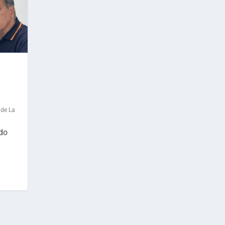
 de La
do