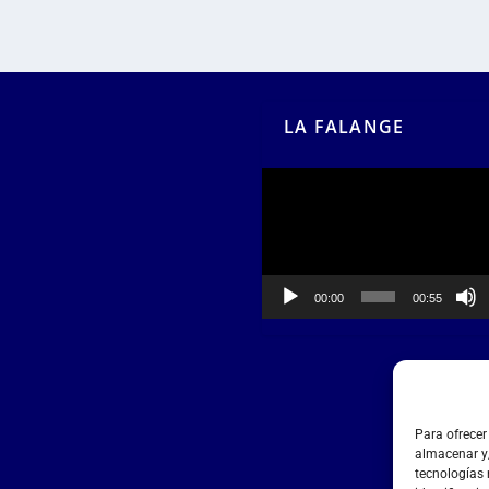
LA FALANGE
Reproductor
de
vídeo
00:00
00:55
Para ofrecer
almacenar y/
tecnologías