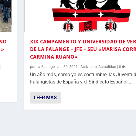
ANO
XIX CAMPAMENTO Y UNIVERSIDAD DE VE
O»
DE LA FALANGE – JFE – SEU «MARISA COR
CARMINA RUANO»
l
por
La Falange
|
Jul 30, 2021
|
Activismo
,
Actualidad
|
0
Un año más, como ya es costumbre, las Juventu
Falangistas de España y el Sindicato Español...
LEER MÁS