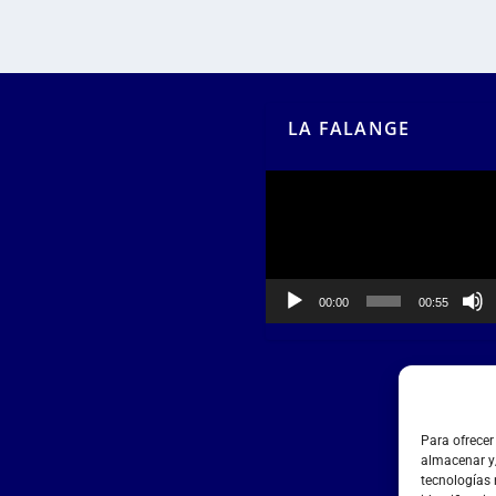
LA FALANGE
Reproductor
de
vídeo
00:00
00:55
Para ofrecer
almacenar y/
tecnologías