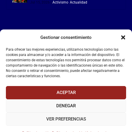
Jul 15, 2026
|
Activismo
,
Actualidad
Gestionar consentimiento
LA FALANGE
Para ofrecer las mejores experiencias, utilizamos tecnologías como las
Reproductor
cookies para almacenar y/o acceder a la información del dispositivo. El
de
consentimiento de estas tecnologías nos permitirá procesar datos como el
comportamiento de navegación o las identificaciones únicas en este sitio.
vídeo
No consentir o retirar el consentimiento, puede afectar negativamente a
ciertas características y funciones.
ACEPTAR
DENEGAR
00:00
00:55
VER PREFERENCIAS