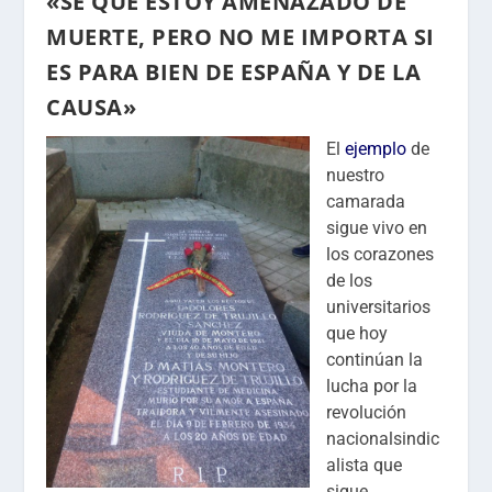
«SÉ QUE ESTOY AMENAZADO DE
MUERTE, PERO NO ME IMPORTA SI
ES PARA BIEN DE ESPAÑA Y DE LA
CAUSA»
El
ejemplo
de
nuestro
camarada
sigue vivo en
los corazones
de los
universitarios
que hoy
continúan la
lucha por la
revolución
nacionalsindic
alista que
sigue