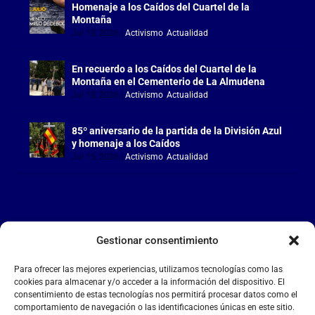
Homenaje a los Caídos del Cuartel de la
Montaña
Jul 18, 2026
|
Activismo
,
Actualidad
En recuerdo a los Caídos del Cuartel de la
Montaña en el Cementerio de La Almudena
Jul 18, 2026
|
Activismo
,
Actualidad
85º aniversario de la partida de la División Azul
y homenaje a los Caídos
Jul 15, 2026
|
Activismo
,
Actualidad
Gestionar consentimiento
LA FALANGE
Para ofrecer las mejores experiencias, utilizamos tecnologías como las
Reproductor
cookies para almacenar y/o acceder a la información del dispositivo. El
de
consentimiento de estas tecnologías nos permitirá procesar datos como el
comportamiento de navegación o las identificaciones únicas en este sitio.
vídeo