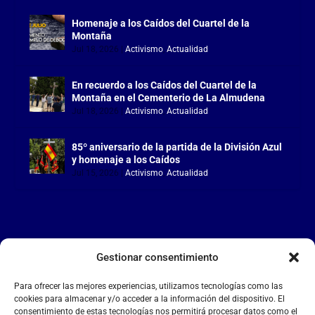
Homenaje a los Caídos del Cuartel de la
Montaña
Jul 18, 2026
|
Activismo
,
Actualidad
En recuerdo a los Caídos del Cuartel de la
Montaña en el Cementerio de La Almudena
Jul 18, 2026
|
Activismo
,
Actualidad
85º aniversario de la partida de la División Azul
y homenaje a los Caídos
Jul 15, 2026
|
Activismo
,
Actualidad
Gestionar consentimiento
LA FALANGE
Para ofrecer las mejores experiencias, utilizamos tecnologías como las
Reproductor
cookies para almacenar y/o acceder a la información del dispositivo. El
de
consentimiento de estas tecnologías nos permitirá procesar datos como el