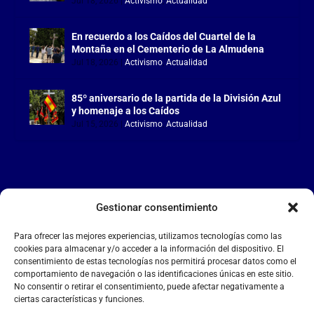
Jul 18, 2026
|
Activismo
,
Actualidad
En recuerdo a los Caídos del Cuartel de la
Montaña en el Cementerio de La Almudena
Jul 18, 2026
|
Activismo
,
Actualidad
85º aniversario de la partida de la División Azul
y homenaje a los Caídos
Jul 15, 2026
|
Activismo
,
Actualidad
Gestionar consentimiento
LA FALANGE
Para ofrecer las mejores experiencias, utilizamos tecnologías como las
Reproductor
cookies para almacenar y/o acceder a la información del dispositivo. El
de
consentimiento de estas tecnologías nos permitirá procesar datos como el
comportamiento de navegación o las identificaciones únicas en este sitio.
vídeo
No consentir o retirar el consentimiento, puede afectar negativamente a
ciertas características y funciones.