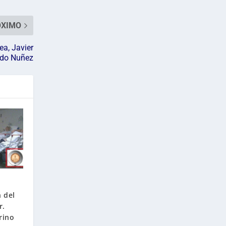
ÓXIMO
a, Javier
rdo Nuñez
n del
r.
rino