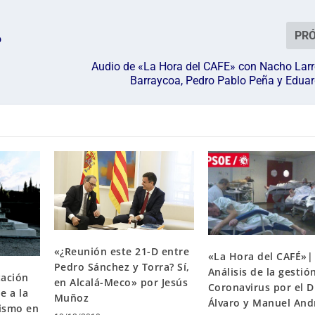
PR
o
Audio de «La Hora del CAFE» con Nacho Larre
Barraycoa, Pedro Pablo Peña y Edua
«¿Reunión este 21-D entre
«La Hora del CAFÉ»|
Pedro Sánchez y Torra? Sí,
Análisis de la gestió
tación
en Alcalá-Meco» por Jesús
Coronavirus por el D
e a la
Muñoz
Álvaro y Manuel And
rismo en