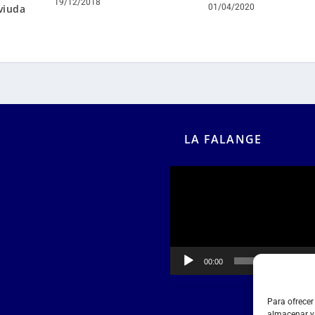
19/12/2018
viuda
01/04/2020
LA FALANGE
Reproductor
de
vídeo
00:00
00:55
Para ofrecer
almacenar y/