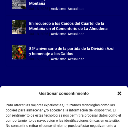
Montaña
Jul 18, 2026
|
Activismo
,
Actualidad
En recuerdo a los Caídos del Cuartel de la
Montaña en el Cementerio de La Almudena
Jul 18, 2026
|
Activismo
,
Actualidad
85º aniversario de la partida de la División Azul
y homenaje a los Caídos
Jul 15, 2026
|
Activismo
,
Actualidad
Gestionar consentimiento
LA FALANGE
Para ofrecer las mejores experiencias, utilizamos tecnologías como las
Reproductor
cookies para almacenar y/o acceder a la información del dispositivo. El
de
consentimiento de estas tecnologías nos permitirá procesar datos como el
comportamiento de navegación o las identificaciones únicas en este sitio.
vídeo
No consentir o retirar el consentimiento, puede afectar negativamente a