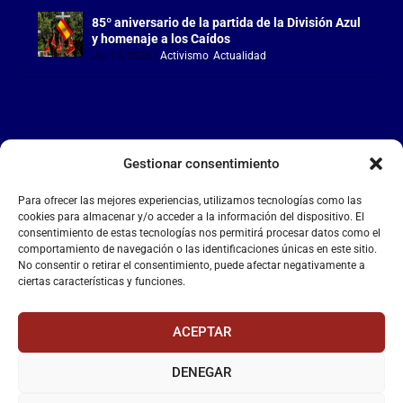
85º aniversario de la partida de la División Azul
y homenaje a los Caídos
Jul 15, 2026
|
Activismo
,
Actualidad
Gestionar consentimiento
LA FALANGE
Para ofrecer las mejores experiencias, utilizamos tecnologías como las
Reproductor
cookies para almacenar y/o acceder a la información del dispositivo. El
de
consentimiento de estas tecnologías nos permitirá procesar datos como el
comportamiento de navegación o las identificaciones únicas en este sitio.
vídeo
No consentir o retirar el consentimiento, puede afectar negativamente a
ciertas características y funciones.
ACEPTAR
DENEGAR
00:00
00:55