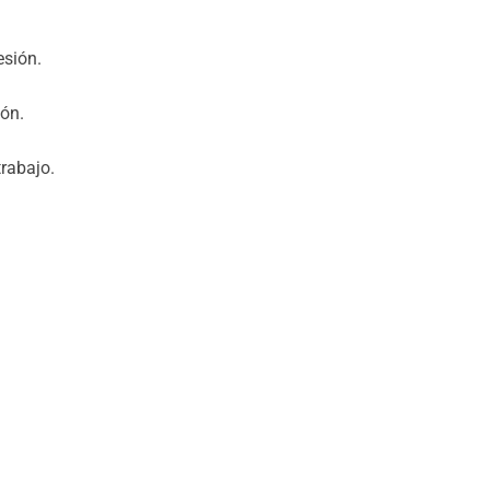
esión.
ión.
rabajo.