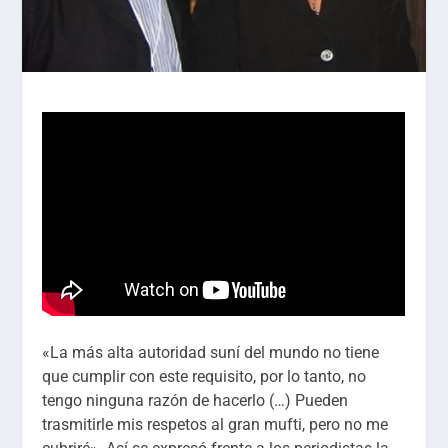
«La más alta autoridad suní del mundo no tiene
que cumplir con este requisito, por lo tanto, no
tengo ninguna razón de hacerlo (…) Pueden
trasmitirle mis respetos al gran mufti, pero no me