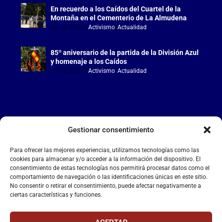
En recuerdo a los Caídos del Cuartel de la
Montaña en el Cementerio de La Almudena
Jul 18, 2026
|
Activismo
,
Actualidad
85º aniversario de la partida de la División Azul
y homenaje a los Caídos
Jul 15, 2026
|
Activismo
,
Actualidad
Gestionar consentimiento
LA FALANGE
Para ofrecer las mejores experiencias, utilizamos tecnologías como las
Reproductor
cookies para almacenar y/o acceder a la información del dispositivo. El
de
consentimiento de estas tecnologías nos permitirá procesar datos como el
comportamiento de navegación o las identificaciones únicas en este sitio.
vídeo
No consentir o retirar el consentimiento, puede afectar negativamente a
ciertas características y funciones.