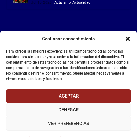
Jul 15, 2026
|
Activismo
,
Actualidad
Gestionar consentimiento
LA FALANGE
Para ofrecer las mejores experiencias, utilizamos tecnologías como las
Reproductor
cookies para almacenar y/o acceder a la información del dispositivo. El
de
consentimiento de estas tecnologías nos permitirá procesar datos como el
comportamiento de navegación o las identificaciones únicas en este sitio.
vídeo
No consentir o retirar el consentimiento, puede afectar negativamente a
ciertas características y funciones.
ACEPTAR
DENEGAR
00:00
00:55
VER PREFERENCIAS