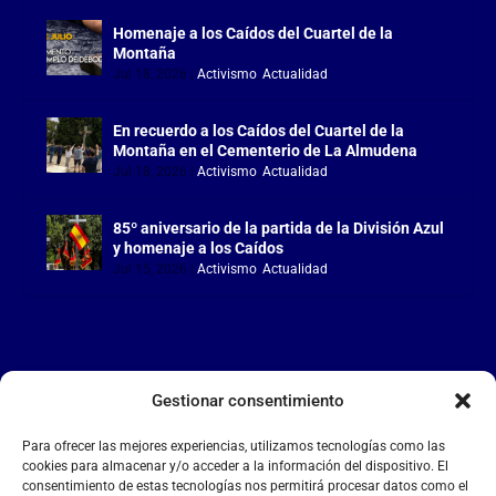
Homenaje a los Caídos del Cuartel de la
Montaña
Jul 18, 2026
|
Activismo
,
Actualidad
En recuerdo a los Caídos del Cuartel de la
Montaña en el Cementerio de La Almudena
Jul 18, 2026
|
Activismo
,
Actualidad
85º aniversario de la partida de la División Azul
y homenaje a los Caídos
Jul 15, 2026
|
Activismo
,
Actualidad
Gestionar consentimiento
LA FALANGE
Para ofrecer las mejores experiencias, utilizamos tecnologías como las
Reproductor
cookies para almacenar y/o acceder a la información del dispositivo. El
de
consentimiento de estas tecnologías nos permitirá procesar datos como el