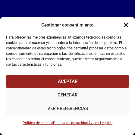
Gestionar consentimiento
LA FALANGE
Para ofrecer las mejores experiencias, utilizamos tecnologías como las
Reproductor
cookies para almacenar y/o acceder a la información del dispositivo. El
de
consentimiento de estas tecnologías nos permitirá procesar datos como el
comportamiento de navegación o las identificaciones únicas en este sitio.
vídeo
No consentir o retirar el consentimiento, puede afectar negativamente a
ciertas características y funciones.
ACEPTAR
DENEGAR
00:00
00:55
VER PREFERENCIAS
Política de cookies
Política de privacidad
Avisos Legales
La Falange
– Web Oficial de la Falange