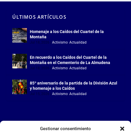
ÚLTIMOS ARTÍCULOS
Homenaje a los Caídos del Cuartel de la
Montaña
Jul 18, 2026
|
Activismo
,
Actualidad
En recuerdo a los Caídos del Cuartel de la
Montaña en el Cementerio de La Almudena
Jul 18, 2026
|
Activismo
,
Actualidad
85º aniversario de la partida de la División Azul
y homenaje a los Caídos
Jul 15, 2026
|
Activismo
,
Actualidad
Gestionar consentimiento
LA FALANGE