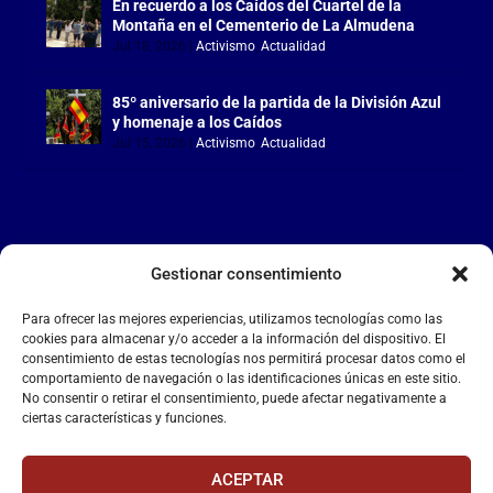
En recuerdo a los Caídos del Cuartel de la
Montaña en el Cementerio de La Almudena
Jul 18, 2026
|
Activismo
,
Actualidad
85º aniversario de la partida de la División Azul
y homenaje a los Caídos
Jul 15, 2026
|
Activismo
,
Actualidad
Gestionar consentimiento
LA FALANGE
Para ofrecer las mejores experiencias, utilizamos tecnologías como las
Reproductor
cookies para almacenar y/o acceder a la información del dispositivo. El
de
consentimiento de estas tecnologías nos permitirá procesar datos como el
comportamiento de navegación o las identificaciones únicas en este sitio.
vídeo
No consentir o retirar el consentimiento, puede afectar negativamente a
ciertas características y funciones.
ACEPTAR