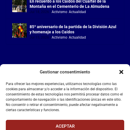
En recuerdo a los Caídos del Cuartel de la
Montaña en el Cementerio de La Almudena
Jul 18, 2026
|
Activismo
,
Actualidad
85º aniversario de la partida de la División Azul
y homenaje a los Caídos
Jul 15, 2026
|
Activismo
,
Actualidad
Gestionar consentimiento
LA FALANGE
Para ofrecer las mejores experiencias, utilizamos tecnologías como las
Reproductor
cookies para almacenar y/o acceder a la información del dispositivo. El
de
consentimiento de estas tecnologías nos permitirá procesar datos como el
comportamiento de navegación o las identificaciones únicas en este sitio.
vídeo
No consentir o retirar el consentimiento, puede afectar negativamente a
ciertas características y funciones.
ACEPTAR